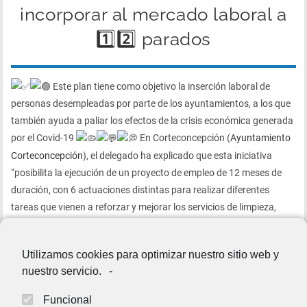
incorporar al mercado laboral a
1️⃣2️⃣ parados
Este plan tiene como objetivo la inserción laboral de
personas desempleadas por parte de los ayuntamientos, a los que
también ayuda a paliar los efectos de la crisis económica generada
por el Covid-19
En Corteconcepción (
Ayuntamiento
Corteconcepción
), el delegado ha explicado que esta iniciativa
“posibilita la ejecución de un proyecto de empleo de 12 meses de
duración, con 6 actuaciones distintas para realizar diferentes
tareas que vienen a reforzar y mejorar los servicios de limpieza,
recuperación y acondicionamiento de zonas ajardinadas, espacios
públicos, caminos públicos, de apoyo escolar y mejora en las
Utilizamos cookies para optimizar nuestro sitio web y
prestaciones e instalaciones eléctricas municipales.”
En
nuestro servicio.
-
Cumbres de San Bartolomé (
Ayuntamiento de Cumbres de San
Bartolome
), Antonio Augustín ha informado que “este
Funcional