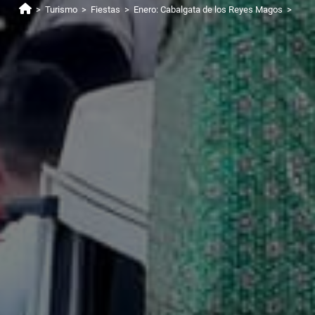
>
Turismo
>
Fiestas
>
Enero: Cabalgata de los Reyes Magos
>