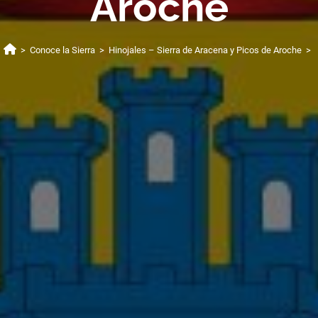
Aroche
>
Conoce la Sierra
>
Hinojales – Sierra de Aracena y Picos de Aroche
>