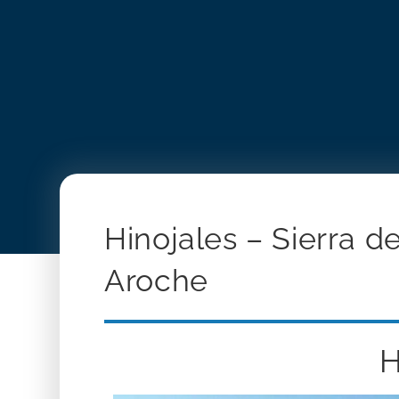
Hinojales – Sierra d
Aroche
H