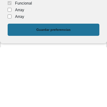
Comercios
/
Empresas
3 de abril de 2021
Funcional
Array
Array
PUEDES COMPARTIR ESTO
Guardar preferencias
TAMBIÉN PODRÍA GUSTARTE