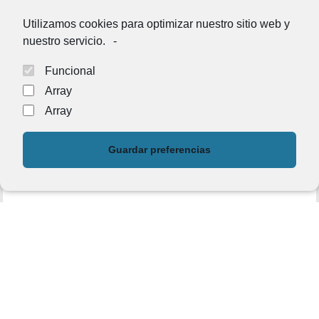
ALMONASTER LA REAL (
Ayuntamiento de Almonaster la Real
Utilizamos cookies para optimizar nuestro sitio web y
nuestro servicio.
-
LA PALMA DEL CONDADO (
Ayuntamiento de La Palma del
Condado
Funcional
Array
HINOJALES (
Ayuntamiento de Hinojales
Array
Y EN ESPECIAL A JABUGO, por además, resultar entre las 10
mejores. (
Ayuntamiento de Jabugo
Guardar preferencias
#TuBiblioteca
#Corteconcepción