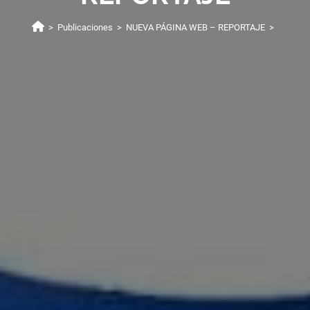
>
Publicaciones
>
NUEVA PÁGINA WEB – REPORTAJE
>