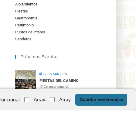
Alojamientos
Fiestas
Gastronomía
Patrimonio
Puntos de interes
Senderos
Próximos Eventos
07 - 09 AGO 2026
FIESTAS DEL CAMINO
Corteconcepción
Funcional
Array
Array
Guardar preferencias
01 NOV 2026
FIESTAS DEL MOSTO
Corteconcepción
07 DIC 2026
CANDELAS DE LA INMACULADA